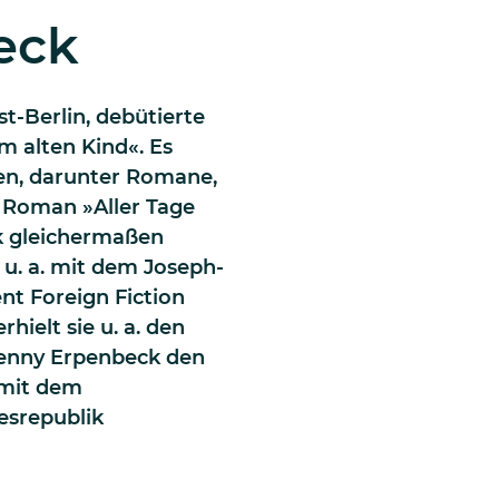
eck
t-Berlin, debütierte
m alten Kind«. Es
gen, darunter Romane,
 Roman »Aller Tage
k gleichermaßen
 u. a. mit dem Joseph-
t Foreign Fiction
hielt sie u. a. den
enny Erpenbeck den
 mit dem
esrepublik