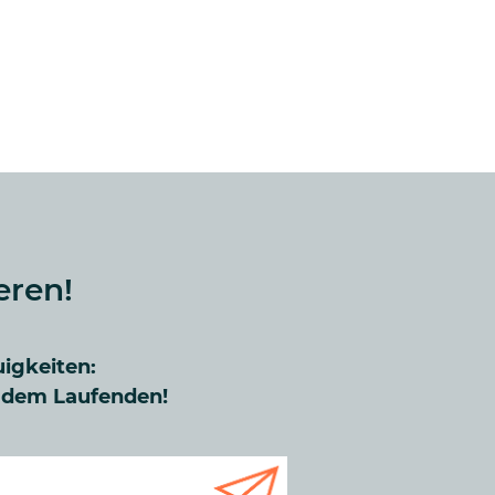
eren!
uigkeiten:
f dem Laufenden!