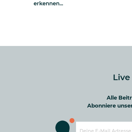
erkennen...
Live
Alle Beit
Abonniere unser