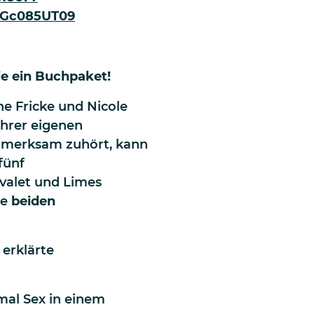
Gc085UT09
ie ein Buchpaket!
e Fricke und Nicole
hrer eigenen
fmerksam zuhört, kann
fünf
valet und Limes
ie
beiden
 erklärte
mal Sex in einem