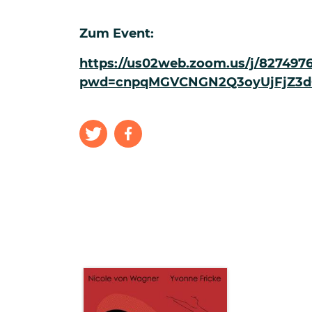
Zum Event:
https://us02web.zoom.us/j/827497
pwd=cnpqMGVCNGN2Q3oyUjFjZ3d