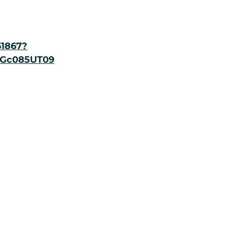
61867?
Gc085UT09