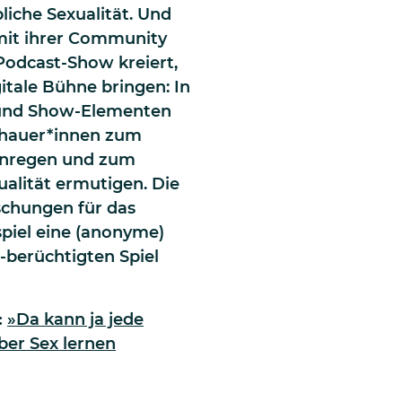
liche Sexualität. Und
 mit ihrer Community
Podcast-Show kreiert,
gitale Bühne bringen: In
 und Show-Elementen
chauer*innen zum
anregen und zum
ualität ermutigen. Die
schungen für das
spiel eine (anonyme)
berüchtigten Spiel
:
»Da kann ja jede
er Sex lernen