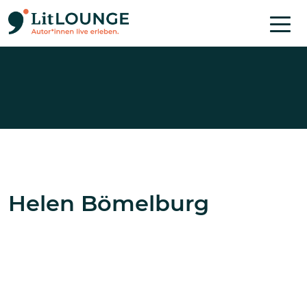
Direkt zum Inhalt
Helen Bömelburg