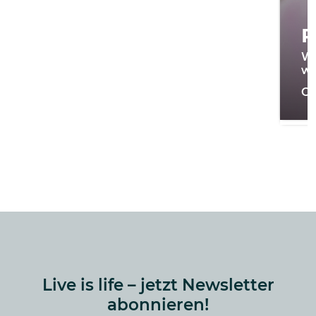
R
Wi
we
On
Live is life – jetzt Newsletter
abonnieren!