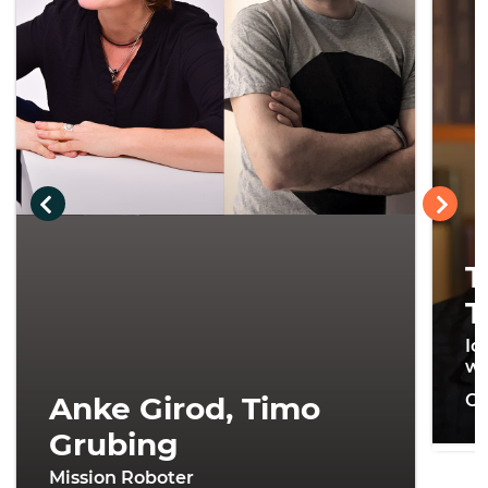
T
T
Ic
wi
Anke Girod, Timo
On
Grubing
Mission Roboter