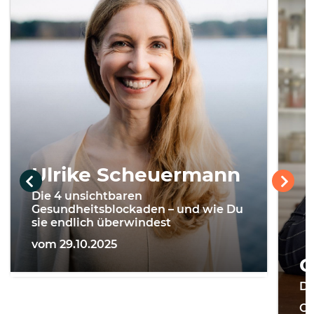
Ulrike Scheuermann
Die 4 unsichtbaren
Gesundheitsblockaden – und wie Du
sie endlich überwindest
vom 29.10.2025
G
Di
On