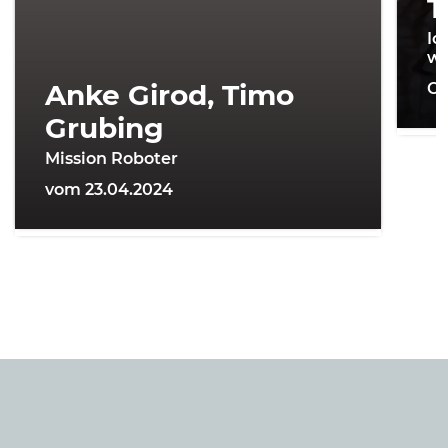
T
Ic
wi
Anke Girod, Timo
On
Grubing
Mission Roboter
vom 23.04.2024