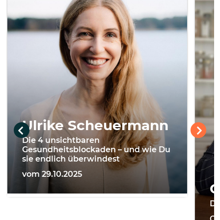
Ulrike Scheuermann
Die 4 unsichtbaren
Gesundheitsblockaden – und wie Du
sie endlich überwindest
vom 29.10.2025
G
Di
On