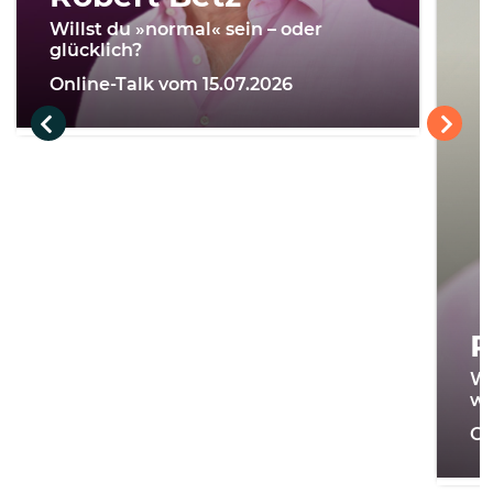
Willst du »normal« sein – oder
glücklich?
Online-Talk vom 15.07.2026
R
Wi
we
On