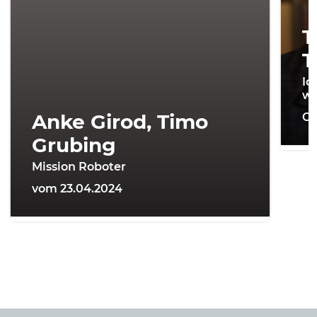
T
T
Ic
wi
Anke Girod, Timo
On
Grubing
Mission Roboter
vom 23.04.2024