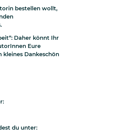
orin bestellen wollt,
enden
.
beit“: Daher könnt Ihr
utorInnen Eure
n kleines Dankeschön
r:
est du unter: