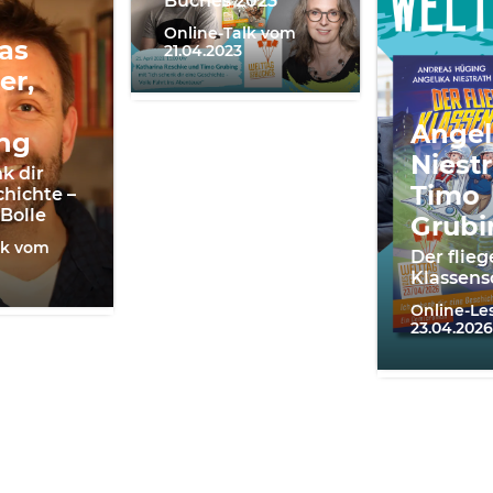
Buches 2023
Online-Talk vom
as
21.04.2023
er,
Angel
ng
Niestr
k dir
Timo
chichte –
 Bolle
Grubi
lk vom
Der flie
Klassens
Online-L
23.04.2026