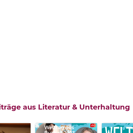
Katharina
Reschke,
träge aus Literatur & Unterhaltung
Timo
Grubing
Welttag des