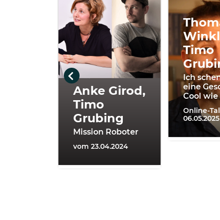
Thom
Winkl
Timo
Grubi
Ich schen
eine Ges
Anke Girod,
Cool wie
Timo
Online-Ta
Grubing
06.05.2025
Mission Roboter
vom 23.04.2024