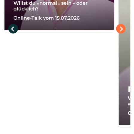
Willst du »normal« sein – oder
glücklich?
Online-Talk vom 15.07.2026
R
Wi
we
On