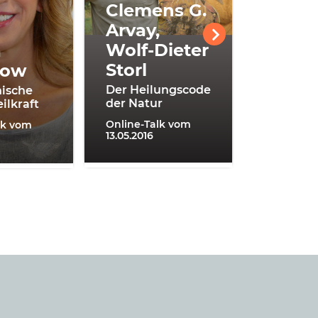
Clemens G.
Arvay,
Wolf-Dieter
Peter
a
Storl
Spork
bow
Der Heilungscode
Gesundhe
ische
der Natur
kein Zufa
ilkraft
Online-Talk vom
Online-Ta
lk vom
13.05.2016
08.05.2017