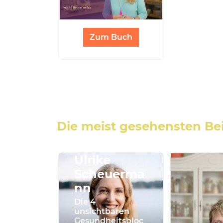
Zum Buch
Die meist gesehensten Be
Ulrike
Scheuerma
nn
Die 4
unsichtbaren
Gesundheitsbloc