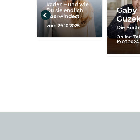
kaden – und wie
Gaby
Du sie endlich
überwindest
Guze
vom 29.10.2025
Die Such
Online-Ta
19.03.2024