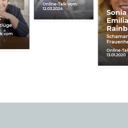
Online-Talk vom
12.03.2024
Sonia
k
Emili
tlüge
Rain
lk vom
Schaman
Frauenhe
Online-Ta
13.01.2020