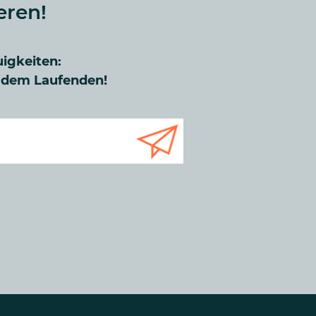
eren!
uigkeiten:
f dem Laufenden!