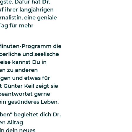
igste. Dafür hat
Dr.
f ihrer langjährigen
nalistin, eine geniale
Tag für mehr
-Minuten-Programm die
perliche und seelische
eise kannst Du in
en zu anderen
egen und etwas für
 Günter Keil zeigt sie
beantwortet gerne
ein gesünderes Leben.
ben“ begleitet dich Dr.
en Alltag
in dein neues