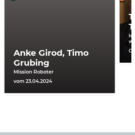
T
T
Ic
wi
Anke Girod, Timo
On
Grubing
Mission Roboter
vom 23.04.2024